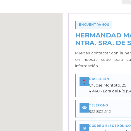
ENCUÉNTRANOS
HERMANDAD M
NTRA. SRA. DE 
Puedes contactar con la her
en nuestra sede para cua
información.
DIRECCIÓN
C/ José Montoto, 25
41440 - Lora del Río (Se
TELÉFONO
☎
955 802 542
CORREO ELECTRÓNICO
✉